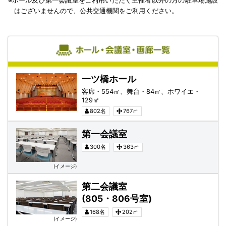
※ホール及び第一会議室をご利用いただく主催者以外の方の駐車場施設
はございませんので、公共交通機関をご利用ください。
一ツ橋ホール
一ツ橋ホール
客席・554㎡、舞台・84㎡、ホワイエ・
129㎡
802名
767㎡
第一会議室
第一会議室
300名
363㎡
(イメージ)
第二会議室(805・806号室)
第二会議室
(805・806号室)
168名
202㎡
(イメージ)