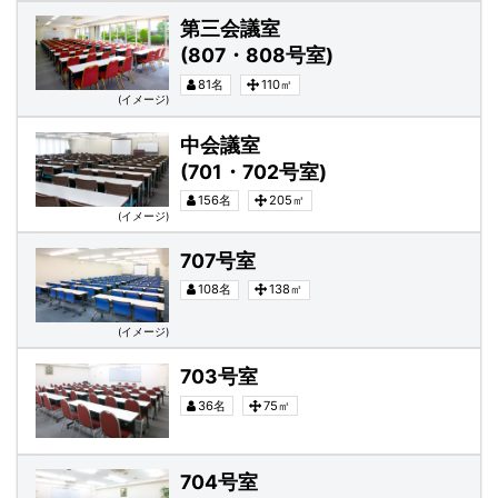
第三会議室(807・808号室)
第三会議室
(807・808号室)
81名
110㎡
(イメージ)
中会議室(701・702号室)
中会議室
(701・702号室)
156名
205㎡
(イメージ)
707号室
707号室
108名
138㎡
(イメージ)
703号室
703号室
36名
75㎡
704号室
704号室