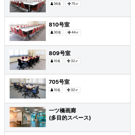
36名
75㎡
810号室
810号室
30名
44㎡
809号室
809号室
10名
32㎡
705号室
705号室
10名
32㎡
一ツ橋画廊(多目的スペース)
一ツ橋画廊
(多目的スペース)