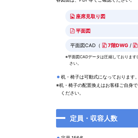
座席見取り図
平面図
平面図CAD（
7階DWG
/
※平面図CADデータは圧縮しております(
さい。
机・椅子は可動式になっております
※机・椅子の配置換えはお客様ご自身
ください。
定員・収容人数
定員 156名