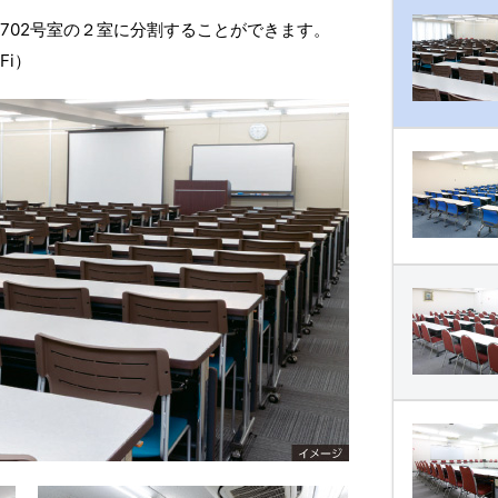
と702号室の２室に分割することができます。
Fi）
707号室
703号室
704号室