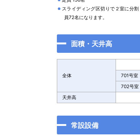
スライディング区切りで２室に分割し
員72名になります。
面積・天井高
全体
701号室
702号室
天井高
常設設備