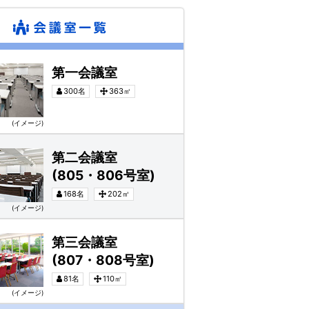
第一会議室
300名
363㎡
(イメージ)
)
第二会議室
(805・806号室)
168名
202㎡
(イメージ)
)
第三会議室
(807・808号室)
81名
110㎡
(イメージ)