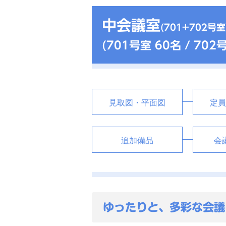
中会議室
(701+702号室
(701号室 60名 / 702
見取図・平面図
定員
追加備品
会
ゆったりと、多彩な会議