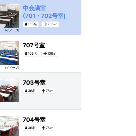
中会議室
(701・702号室)
156名
205㎡
(イメージ)
707号室
108名
138㎡
(イメージ)
703号室
36名
75㎡
704号室
36名
75㎡