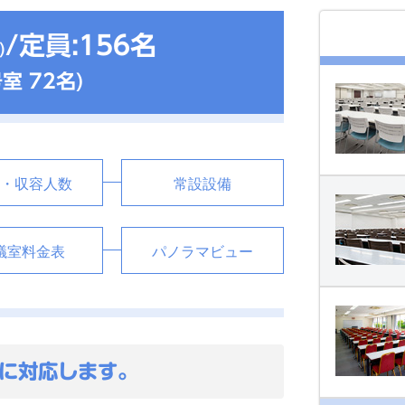
/定員:156名
)
第一会議室
号室 72名)
・収容人数
常設設備
第二会議室(805・806号室
議室料金表
パノラマビュー
第三会議室(807・808号室
に対応します。