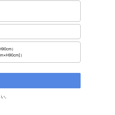
90cm）
m×H90cm]）
さい。