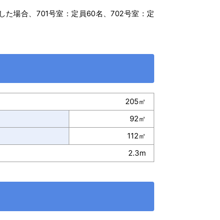
た場合、701号室：定員60名、702号室：定
205㎡
92㎡
112㎡
2.3m